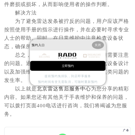
件磨损或损坏，从而影响使用者的操作判断。
解决方法
为了避免雷达发条被拧反的问题，用户应该严格
按照使用手册的指示进行操作，并在必要时寻求专业
人士的帮助。同时，在日常维护中注意检查设备状
预约入口
关闭
态，确保所有部件都处于良好的工作状态。
总之，“雷达发条拧反了”是一个常见但需要注意
的问题。通过提高使用者的操作技能、优化设备设计
立即预约
以及加强维护管理等措施，可以有效减少这类问题的
提前预约免排队，到店即享服务
发生率。
预约时间有变无需取消，可随时重新预约
以上就是
北京雷达售后服务中心
为您分享的精彩
内容。如果您还有其他关于手表维护和保养的问题，
可以拨打页面400电话进行咨询，我们将竭诚为您服
务。