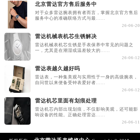
北京雷达官方售后服务中
对于众多雷达腕表拥有者而言，掌握北京官方售后
服务中心的准确联络方式与最......
26-06-20
雷达机械表机芯生锈解决
雷达机械表机芯生锈是手表保养中常见的问题之
一，尤其是在潮湿或温差较大的......
26-06-12
雷达表越久越好吗
雷达表，一种集美观与实用性于一身的高级腕表，
自问世以来便备受钟表爱好者......
26-06-12
雷达机芯里面有划痕处理
雷达机芯内部出现划痕，不仅影响美观，还可能影
响设备的性能。正确处理雷达......
26-06-11