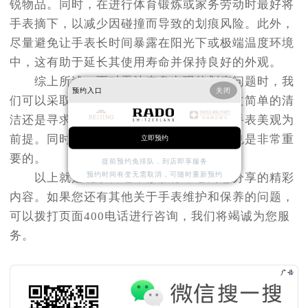
锐物品。同时，在进行体育锻炼或家务劳动时最好将
手表摘下，以减少因碰撞而导致的划痕风险。此外，
尽量避免让手表长时间暴露在阳光下或极端温度环境
中，这有助于延长其使用寿命并保持良好的外观。
综上所述，面对雷达表盘出现的划痕问题时，我
预约入口
关闭
们可以采取多种措施进行处理。无论是通过简单的清
洁还是寻求专业帮助，都应以保护和恢复手表美观为
前提。同时，在日常使用中加强防护措施也是非常重
立即预约
要的。
提前预约免排队，到店即享服务
预约时间有变无需取消，可随时重新预约
以上就是
北京雷达维修服务中心
为您分享的精彩
内容。如果您还有其他关于手表维护和保养的问题，
可以拨打页面400电话进行咨询，我们将竭诚为您服
务。