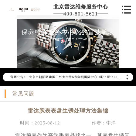
北京雷达维修服务中心
400-801-5621
保养维修服务中心您的雷达腕表
2026年6月雷达北京市售后服务网络优化升级公告
Maintain and repair your watch
2026年6月北京市雷达官方售后客户服务热线：400-801-5621
2026年6月雷达售后服务中心最新网点地址：
北京市东城区东长安街1号东方广场写字楼W3座6层602室（需提前预约）
北京市朝阳区建国门外大街甲6号华熙国际中心写字楼D座11层1102室（需提前预约）
▲
官网公告>
北京市朝阳区建国门外大街甲6号华熙国际中心D座11层1102室雷达售后服务中心（需提前预约）
▼
北京市东城区东长安街1号王府井东方广场W3座6层602室雷达售后服务中心（需提前预约）
常见问题
节假日正常营业！
雷达腕表表盘生锈处理方法集锦
时间：2025-08-12
作者：李洋
雷达腕表作为高端手表品牌之一，其表盘生锈问