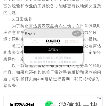
富的经验和专业的工具设备，能够更有效地解决复杂
的问题。
5.日常保养
为了防止雷达腕表表盘再次生锈，在日常佩戴时
应注意避免接触水、化学物质等可能引起腐蚀的环
预约入口
关闭
境；同时定期进行清洁和检查也是必要的维护措施。
通过以上方法的正确应用，可以有效地处理雷达
立即预约
腕表表盘生锈的问题。当然，在处理过程中一定要轻
提前预约免排队，到店即享服务
柔操作，避免对手表造成不必要的损害。
预约时间有变无需取消，可随时重新预约
以上就是
北京雷达维修服务中心
为您分享的精彩
内容。如果您还有其他关于雷达手表维护和保养的问
题，可以拨打页面400电话进行咨询，我们将竭诚为
您服务。